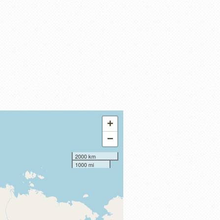
+
−
2000 km
1000 mi