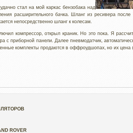
удачно стал на мой каркас бензобака над
ления расширительного бачка. Шланг из ресивера посл
кается непосредственно шланг к колесам.
ключил компрессор, открыл краник. Но это пока. Я рассч
а с приборной панели. Далее пневмодатчик, автоматиче
нные комплекты продаются в оффроудшопах, но их цена (
ИЛЯТОРОВ
AND ROVER