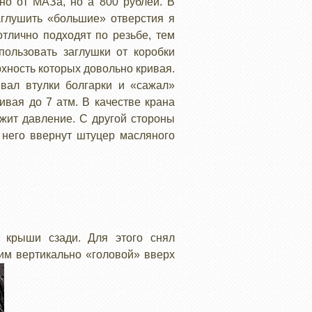
но от МАЗа, но а 800 рублей. В
аглушить «большие» отверстия я
тлично подходят по резьбе, тем
пользовать заглушки от коробки
рхность которых довольно кривая.
ивал втулки болгарки и «сажал»
вая до 7 атм. В качестве крана
ржит давление. С другой стороны
 него ввернут штуцер масляного
 крыши сзади. Для этого снял
им вертикально «головой» вверх