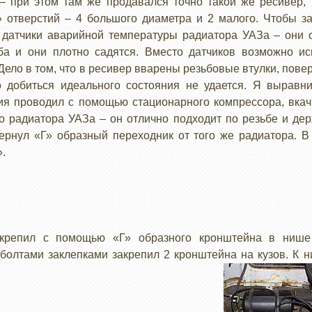
– при этом там же продавался точно такой же ресивер, 
 отверстий – 4 большого диаметра и 2 малого. Чтобы з
датчики аварийной температуры радиатора УАЗа – они о
ба и они плотно садятся. Вместо датчиков возможно ис
Дело в том, что в ресивер вварены резьбовые втулки, пове
 добиться идеального состояния не удается. Я выравн
ия проводил с помощью стационарного компрессора, вкачи
о радиатора УАЗа – он отлично подходит по резьбе и де
ернул «Г» образный переходник от того же радиатора. В
.
акрепил с помощью «Г» образного кронштейна в нише
болтами заклепками закрепил 2 кронштейна на кузов. К н