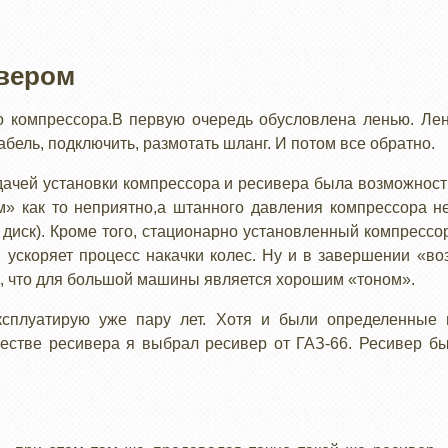
ивером
о компрессора.В первую очередь обусловлена ленью. Лень
абель, подключить, размотать шланг. И потом все обратно.
адачей установки компрессора и ресивера была возможно
м» как то неприятно,а штанного давления компрессора не
й диск). Кроме того, стационарно установленный компрессо
 ускоряет процесс накачки колес. Ну и в завершении «во
к, что для большой машины является хорошим «тоном».
ксплуатирую уже пару лет. Хотя и были определенные н
ачестве ресивера я выбрал ресивер от ГАЗ-66. Ресивер б