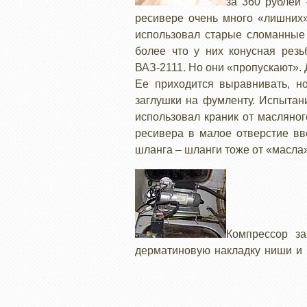
за 360 рублей 
ресивере очень много «лишних»
использовал старые сломанные 
более что у них конусная резь
ВАЗ-2111. Но они «пропускают». 
Ее приходится выравнивать, но
заглушки на фумленту. Испытан
использовал краник от масляног
ресивера в малое отверстие вв
шланга – шланги тоже от «масла»
Компрессор з
дерматиновую накладку ниши и 