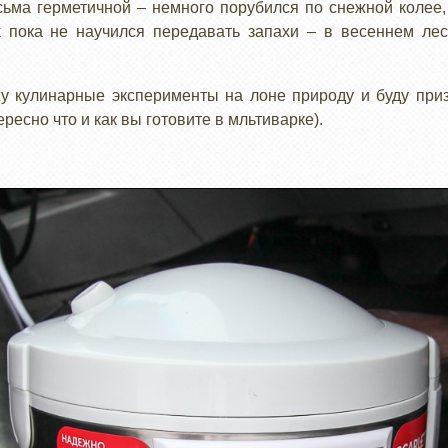
ьма герметичной – немного порубился по снежной колее,
k пока не научился передавать запахи – в весеннем ле
 кулинарные эксперименты на лоне природу и буду при
ресно что и как вы готовите в мльтиварке).