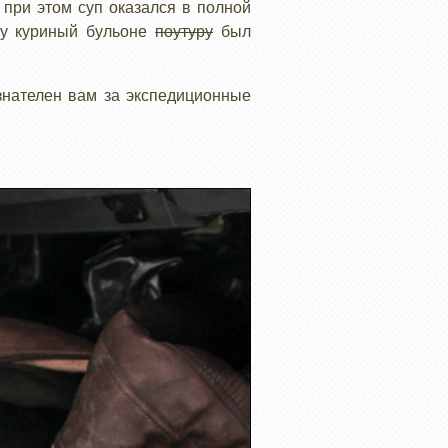
 при этом суп оказался в полной
су куриный бульоне
поутуру
был
знателен вам за экспедиционные