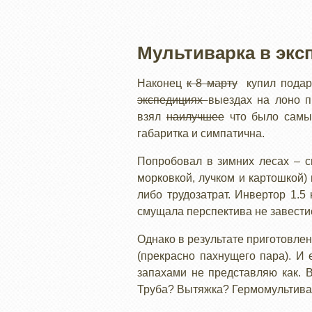
Мультиварка в экс
Наконец
к 8 марту
купил пода
экспедициях
выездах на лоно п
взял
наилучшее
что было самым
габаритка и симпатична.
Попробовал в зимних лесах – с
морковкой, лучком и картошкой)
либо трудозатрат. Инвертор 1.5
смущала перспектива не завести
Однако в результате приготовле
(прекрасно пахнущего пара). И
запахами не представляю как. 
Труба? Вытяжка? Гермомультива