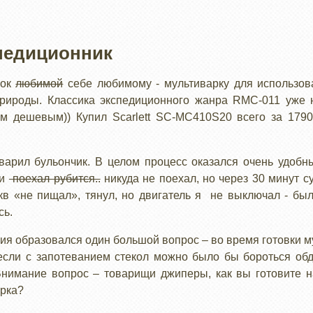
педиционник
рок
любимой
себе любимому - мультиварку для использо
рироды. Классика экспедиционного жанра RMC-011 уже н
 дешевым)) Купил Scarlett SC-MC410S20 всего за 1790 
варил бульончик. В целом процесс оказался очень удобны
 и
поехал рубится..
никуда не поехал, но через 30 минут с
 кв «не пищал», тянул, но двигатель я не выключал - бы
сь.
ния образовался один большой вопрос – во время готовки м
 если с запотеванием стекол можно было бы бороться об
Внимание вопрос – товарищи джиперы, как вы готовите на
рка?