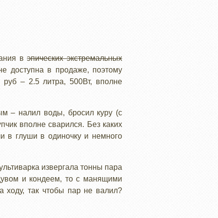
вания в
эпических экстремальных
е доступна в продаже, поэтому
руб – 2.5 литра, 500Вт, вполне
м – налил воды, бросил куру (с
упчик вполне сварился. Без каких
ли в глуши в одиночку и немного
ультиварка извергала тонны пара
дувом и кондеем, то с манящими
 ходу, так чтобы пар не валил?