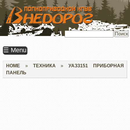
ПЕРЕЙТИ
К
ОСНОВНОМУ
СОДЕРЖАНИЮ
Поиск
☰ Menu
Строка
HOME
ТЕХНИКА
УАЗ3151 ПРИБОРНАЯ
навигации
ПАНЕЛЬ