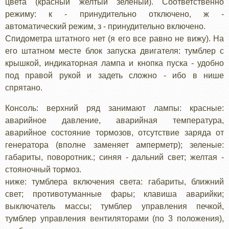
цвета (красный желтый зеленый). Соответственно
режиму: к - принудительно отключено, ж -
автоматический режим, з - принудительно включено.
Спидометра штатного нет (я его все равно не вижу). На
его штатном месте блок запуска двигателя: тумблер с
крышкой, индикаторная лампа и кнопка пуска - удобно
под правой рукой и задеть сложно - ибо в нише
спрятано.
Консоль: верхний ряд занимают лампы: красные:
аварийное давление, аварийная температура,
аварийное состояние тормозов, отсутствие заряда от
генератора (вполне заменяет амперметр); зеленые:
габариты, поворотник.; синяя - дальний свет; желтая -
стояночный тормоз.
ниже: тумблера включения света: габариты, ближний
свет; противотуманные фары; клавиша аварийки;
выключатель массы; тумблер управления печкой,
тумблер управления вентиляторами (по 3 положения),