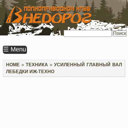
ПЕРЕЙТИ
К
ОСНОВНОМУ
СОДЕРЖАНИЮ
Поиск
☰ Menu
Строка
HOME
ТЕХНИКА
УСИЛЕННЫЙ ГЛАВНЫЙ ВАЛ
навигации
ЛЕБЕДКИ ИЖ-ТЕХНО