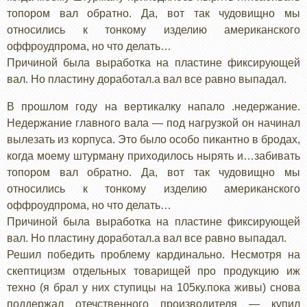
топором вал обратно. Да, вот так чудовищно мы
относились к тонкому изделию американского
оффроудпрома, но что делать…
Причиной была выработка на пластине фиксирующей
вал. Но пластину доработал.а вал все равно выпадал.
В прошлом году на вертикалку напало .недержание.
Недержание главного вала — под нагрузкой он начинал
вылезать из корпуса. Это было особо пикантно в бродах,
когда моему штурману приходилось нырять и…забивать
топором вал обратно. Да, вот так чудовищно мы
относились к тонкому изделию американского
оффроудпрома, но что делать…
Причиной была выработка на пластине фиксирующей
вал. Но пластину доработал.а вал все равно выпадал.
Решил победить проблему кардинально. Несмотря на
скептицизм отдельных товарищей про продукцию иж
техно (я брал у них ступицы на 105ку.пока живы) снова
поддержал отечственного производителя — купил