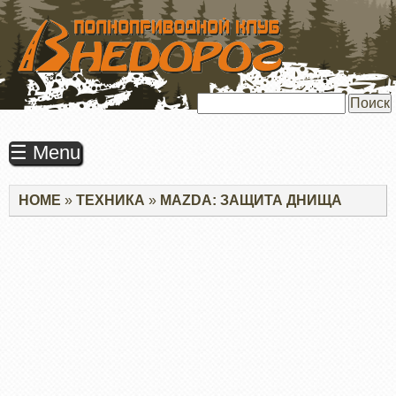
ПЕРЕЙТИ
К
ОСНОВНОМУ
СОДЕРЖАНИЮ
Поиск
☰ Menu
Строка
HOME
ТЕХНИКА
MAZDA: ЗАЩИТА ДНИЩА
навигации