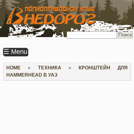
ПЕРЕЙТИ
К
ОСНОВНОМУ
СОДЕРЖАНИЮ
Поиск
☰ Menu
Строка
HOME
ТЕХНИКА
КРОНШТЕЙН ДЛЯ
навигации
HAMMERHEAD В УАЗ