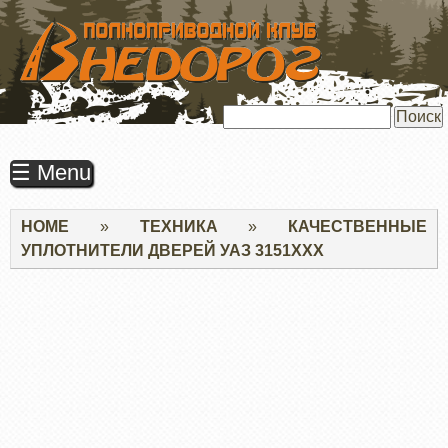
ПЕРЕЙТИ
К
ОСНОВНОМУ
СОДЕРЖАНИЮ
Поиск
☰ Menu
Строка
HOME
ТЕХНИКА
КАЧЕСТВЕННЫЕ
навигации
УПЛОТНИТЕЛИ ДВЕРЕЙ УАЗ 3151ХХХ