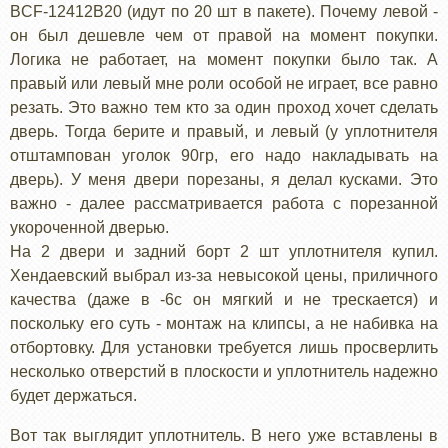
BCF-12412B20 (идут по 20 шт в пакете). Почему левой -
он был дешевле чем от правой на момент покупки.
Логика не работает, на момент покупки было так. А
правый или левый мне роли особой не играет, все равно
резать. Это важно тем кто за один проход хочет сделать
дверь. Тогда берите и правый, и левый (у уплотнителя
отштампован уголок 90гр, его надо накладывать на
дверь). У меня двери порезаны, я делал кусками. Это
важно - далее рассматривается работа с порезанной
укороченной дверью.
На 2 двери и задний борт 2 шт уплотнителя купил.
Хендаевский выбрал из-за невысокой цены, приличного
качества (даже в -6с он мягкий и не трескается) и
поскольку его суть - монтаж на клипсы, а не набивка на
отбортовку. Для установки требуется лишь просверлить
несколько отверстий в плоскости и уплотнитель надежно
будет держаться.
Вот так выглядит уплотнитель. В него уже вставлены в