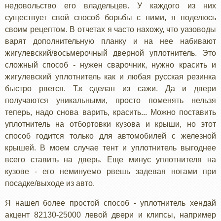
недовольство его владельцев. У каждого из них
существует свой способ борьбы с ними, я поделюсь
своим рецептом. В отчетах я часто нахожу, что уазоводы
варят дополнительную планку и на нее набивают
жигулевский/восьмерочный дверной уплотнитель. Это
сложный способ - нужен сварочник, нужно красить и
жигулевский уплотнитель как и любая русская резинка
быстро рвется. Т.к сделан из сажи. Да и двери
получаются уникальными, просто поменять нельзя
теперь, надо снова варить, красить... Можно поставить
уплотнитель на отбортовки кузова и крыши, но этот
способ годится только для автомобилей с железной
крышей. В моем случае тент и уплотнитель выгоднее
всего ставить на дверь. Еще минус уплотнителя на
кузове - его неминуемо рвешь задевая ногами при
посадке/выходе из авто.
Я нашел более простой способ - уплотнитель хендай
акцент 82130-25000 левой двери и клипсы, например