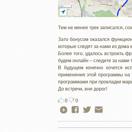
Тем не менее трек записался, со
Зато бонусом оказался функцион
которые следят за нами из дома м
Более того, удалось встроить ф
будем онлайн – следите за нами 
В будущем конечно хочется исп
применения этой программы на т
программами при прокладки марш
До встречи, вне дорог!
0
0