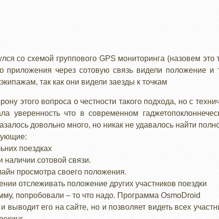
улся со схемой группового GPS мониторинга (назовем это т
 приложения через сотовую связь видели положение и т
кипажам, так как они видели заезды к точкам
рону этого вопроса о честности такого подхода, но с тех
ала уверенность что в современном гаджетопоклоннече
азалось довольно много, но никак не удавалось найти пол
дующие:
льних поездках
 наличии сотовой связи.
лайн просмотра своего положения.
нии отслеживать положение других участников поездки
мму, попробовали – то что надо. Программа OsmoDroid
и выводит его на сайте, но и позволяет видеть всех участн
рекинг.