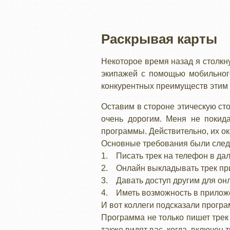
Раскрывая карты
Некоторое время назад я столкн
экипажей с помощью мобильного
конкурентных преимуществ этим э
Оставим в стороне этическую сто
очень дорогим. Меня не покид
программы. Действительно, их ок
Основные требования были сле
1. Писать трек на телефон в да
2. Онлайн выкладывать трек при
3. Давать доступ другим для он
4. Иметь возможность в приложе
И вот коллеги подсказали програ
Программа не только пишет трек 
также видят вас, когда включен т