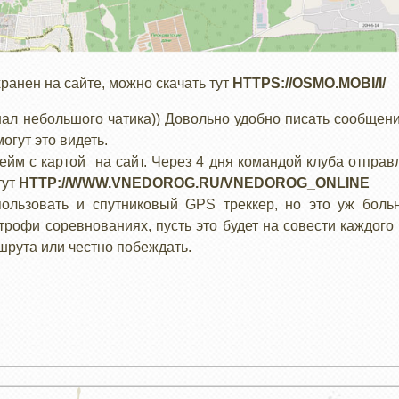
хранен на сайте, можно скачать тут
HTTPS://OSMO.MOBI/I/
ал небольшого чатика)) Довольно удобно писать сообщени
огут это видеть.
рейм с картой на сайт. Через 4 дня командой клуба отправ
тут
HTTP://WWW.VNEDOROG.RU/VNEDOROG_ONLINE
ользовать и спутниковый GPS треккер, но это уж боль
рофи соревнованиях, пусть это будет на совести каждого 
рута или честно побеждать.