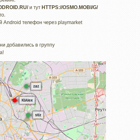
ODROID.RU/
и тут
HTTPS://OSMO.MOBI/G/
то.
 Android телефон через playmarket
ни добавились в группу
а!