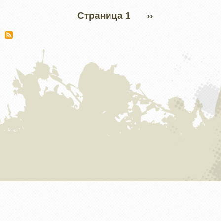
Нумерация
Страница 1
СЛЕДУЮЩАЯ
››
страниц
СТРАНИЦА