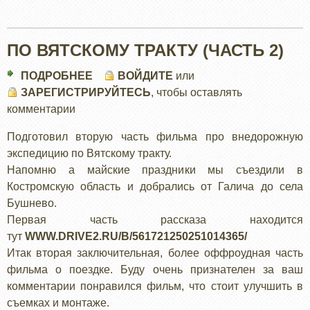
ПО ВЯТСКОМУ ТРАКТУ (ЧАСТЬ 2)
ПОДРОБНЕЕ
О
ВОЙДИТЕ
или
ЗАРЕГИСТРИРУЙТЕСЬ
ПО
, чтобы оставлять
комментарии
ВЯТСКОМУ
ТРАКТУ
Подготовил вторую часть фильма про внедорожную
(ЧАСТЬ
экспедицию по Вятскому тракту.
2)
Напомню а майские праздники мы съездили в
Костромскую область и добрались от Галича до села
Бушнево.
Первая часть рассказа находится
тут
WWW.DRIVE2.RU/B/561721250251014365/
Итак вторая заключительная, более оффроудная часть
фильма о поездке. Буду очень признателен за ваш
комментарии понравился фильм, что стоит улучшить в
съемках и монтаже.