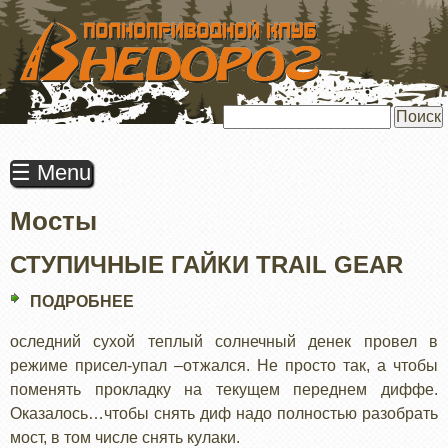
ПЕРЕЙТИ
К
ОСНОВНОМУ
СОДЕРЖАНИЮ
Поиск
☰ Menu
Мосты
СТУПИЧНЫЕ ГАЙКИ TRAIL GEAR
ПОДРОБНЕЕ
О
СТУПИЧНЫЕ
оследний сухой теплый солнечный денек провел в
ГАЙКИ
режиме присел-упал –отжался. Не просто так, а чтобы
TRAIL
поменять прокладку на текущем переднем диффе.
GEAR
Оказалось…чтобы снять диф надо полностью разобрать
мост, в том числе снять кулаки.