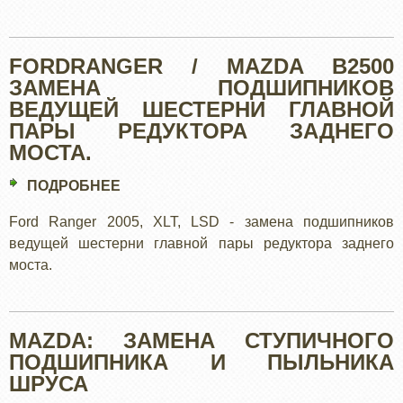
FORDRANGER / MAZDA B2500
ЗАМЕНА ПОДШИПНИКОВ
ВЕДУЩЕЙ ШЕСТЕРНИ ГЛАВНОЙ
ПАРЫ РЕДУКТОРА ЗАДНЕГО
МОСТА.
ПОДРОБНЕЕ
О
FORDRANGER
Ford Ranger 2005, XLT, LSD - замена подшипников
/
ведущей шестерни главной пары редуктора заднего
MAZDA
моста.
B2500
ЗАМЕНА
ПОДШИПНИКОВ
MAZDA: ЗАМЕНА СТУПИЧНОГО
ВЕДУЩЕЙ
ПОДШИПНИКА И ПЫЛЬНИКА
ШЕСТЕРНИ
ШРУСА
ГЛАВНОЙ
ПАРЫ