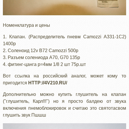
Номенклатура и цены
1. Клапан. (Распределитель пневм Camozzi A331-1C2)
1400р
2. Соленоид 12v B72 Camozzi 500р
3. Разъем солениода A70, G70 135р
4. фитинг-цанга p=4мм 1/8 2 шт 75р.шт
Вот ссылка на российский аналог, может кому то
пригодится
HTTP://4V210.RU/
Дополнительно можно купить глушитель на клапан
("глушитель, Карл!!!") но я просто балдею от звука
включения пнемоблокировок и считаю это святотасвом
глушить звук Пшшш