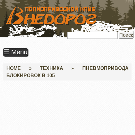
ПЕРЕЙТИ
К
ОСНОВНОМУ
СОДЕРЖАНИЮ
Поиск
☰ Menu
Строка
HOME
ТЕХНИКА
ПНЕВМОПРИВОДА
навигации
БЛОКИРОВОК В 105