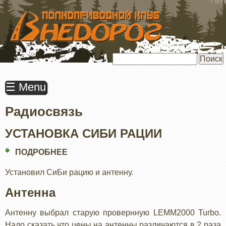
ПЕРЕЙТИ
К
ОСНОВНОМУ
СОДЕРЖАНИЮ
Поиск
☰ Menu
Радиосвязь
УСТАНОВКА СИБИ РАЦИИ
ПОДРОБНЕЕ
О
УСТАНОВКА
Установил СиБи рацию и антенну.
СИБИ
РАЦИИ
Антенна
Антенну выбрал старую провернную LEMM2000 Turbo.
Надо сказать что цены на антенны различаются в 2 раза