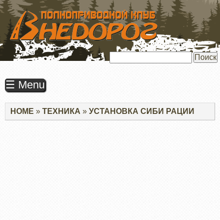
ПЕРЕЙТИ
К
ОСНОВНОМУ
СОДЕРЖАНИЮ
Поиск
☰ Menu
Строка
HOME
ТЕХНИКА
УСТАНОВКА СИБИ РАЦИИ
навигации