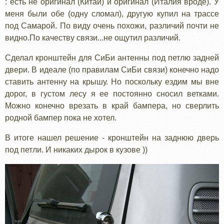
: есть не оригинал (Китай) и оригинал (Италия вроде). У
меня были обе (одну сломал), другую купил на трассе
под Самарой. По виду очень похожи, различий почти не
видно.По качеству связи...не ощутил различий.
Сделал кронштейн для СиБи антенны под петлю задней
двери. В идеале (по правилам СиБи связи) конечно надо
ставить антенну на крышу. Но поскольку ездим мы вне
дорог, в густом лесу я ее постоянно сносил ветками.
Можно конечно врезать в край бампера, но сверлить
родной бампер пока не хотел.
В итоге нашел решение - кронштейн на заднюю дверь
под петли. И никаких дырок в кузове ))