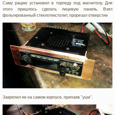
Саму рацию установил в торпеду под магнитолу. Для
этого пришлось сделать лицевую панель. Взял
фольгированный стеклотекстолит, прорезал отверстие
Закрепил ее на самом корпусе, припаяв "уши".