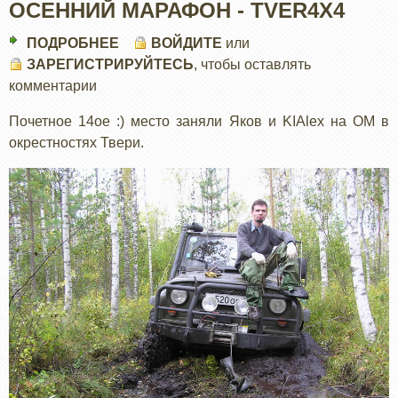
ОСЕННИЙ МАРАФОН - TVER4X4
ПОДРОБНЕЕ
О
ВОЙДИТЕ
или
ЗАРЕГИСТРИРУЙТЕСЬ
ОСЕННИЙ
, чтобы оставлять
комментарии
МАРАФОН
-
Почетное 14ое :) место заняли Яков и KIAlex на ОМ в
TVER4X4
окрестностях Твери.