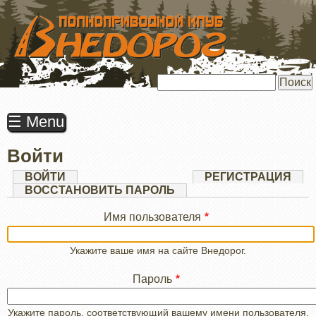
ПЕРЕЙТИ
К
ОСНОВНОМУ
СОДЕРЖАНИЮ
Поиск
☰ Menu
Войти
Главные
ВОЙТИ
(АКТИВНАЯ
РЕГИСТРАЦИЯ
ВКЛАДКА)
ВОССТАНОВИТЬ ПАРОЛЬ
вкладки
Имя пользователя
Укажите ваше имя на сайте Внедорог.
Пароль
Укажите пароль, соответствующий вашему имени пользователя.