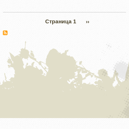
Нумерация
Страница 1
СЛЕДУЮЩАЯ
››
страниц
СТРАНИЦА