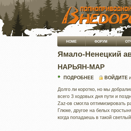
ПЕРЕЙТИ
К
ОСНОВНОМУ
СОДЕРЖАНИЮ
Основная
HOME
ФОРУМ
ОТ
навигация
Ямало-Ненецкий а
НАРЬЯН-МАР
ПОДРОБНЕЕ
О
ВОЙДИТЕ
НАРЬЯН-
Долго ли коротко, но мы добрали
МАР
всего 3 ходовых дня пути и позд
Zaz-ов смогла оптимизировать ра
Глюке, другое на белых простын
когда попадаешь в такой светлы