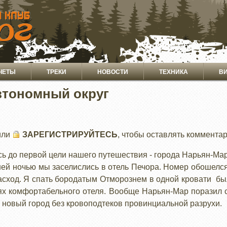
ЧЕТЫ
ТРЕКИ
НОВОСТИ
ТЕХНИКА
В
втономный округ
или
ЗАРЕГИСТРИРУЙТЕСЬ
, чтобы оставлять коммента
сь до первой цели нашего путешествия - города Нарьян-Мар
ней ночью мы заселислись в отель Печора. Номер обошелся 
сход. Я спать бородатым Отморознем в одной кровати был 
ях комфортабельного отеля. Вообще Нарьян-Мар поразил с
й новый город без кровоподтеков провинциальной разрухи.