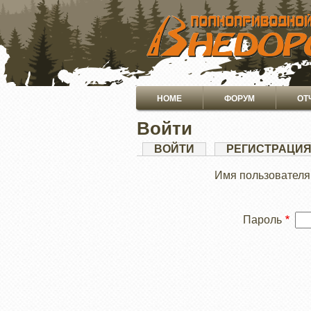
ПЕРЕЙТИ
К
ОСНОВНОМУ
СОДЕРЖАНИЮ
Основная
HOME
ФОРУМ
ОТ
навигация
Войти
Главные
ВОЙТИ
(АКТИВНАЯ
РЕГИСТРАЦИ
ВКЛАДКА)
вкладки
Имя пользователя
Пароль