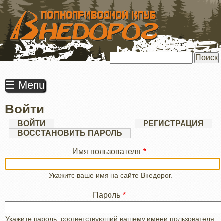
ПЕРЕЙТИ
К
ОСНОВНОМУ
СОДЕРЖАНИЮ
Поиск
☰ Menu
Войти
Главные
ВОЙТИ
(АКТИВНАЯ
РЕГИСТРАЦИЯ
ВКЛАДКА)
ВОССТАНОВИТЬ ПАРОЛЬ
вкладки
Имя пользователя
Укажите ваше имя на сайте Внедорог.
Пароль
Укажите пароль, соответствующий вашему имени пользователя.