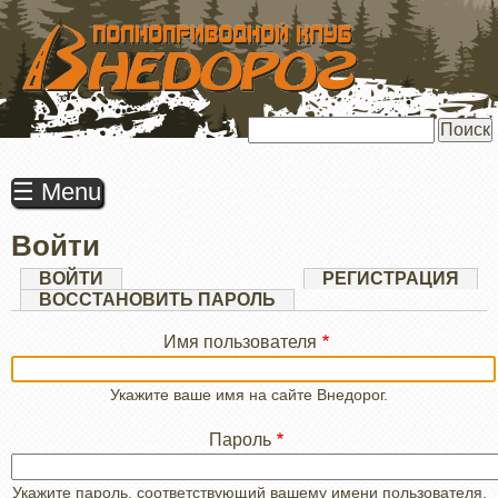
ПЕРЕЙТИ
К
ОСНОВНОМУ
СОДЕРЖАНИЮ
Поиск
☰ Menu
Войти
Главные
ВОЙТИ
(АКТИВНАЯ
РЕГИСТРАЦИЯ
ВКЛАДКА)
ВОССТАНОВИТЬ ПАРОЛЬ
вкладки
Имя пользователя
Укажите ваше имя на сайте Внедорог.
Пароль
Укажите пароль, соответствующий вашему имени пользователя.