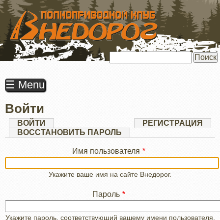
ПЕРЕЙТИ
К
ОСНОВНОМУ
СОДЕРЖАНИЮ
Поиск
☰ Menu
Войти
Главные
ВОЙТИ
(АКТИВНАЯ
РЕГИСТРАЦИЯ
ВКЛАДКА)
ВОССТАНОВИТЬ ПАРОЛЬ
вкладки
Имя пользователя
Укажите ваше имя на сайте Внедорог.
Пароль
Укажите пароль, соответствующий вашему имени пользователя.