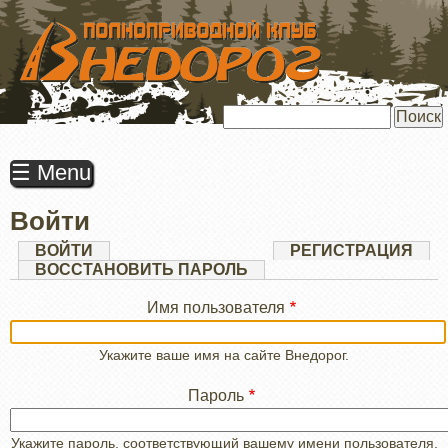
ПЕРЕЙТИ
К
ОСНОВНОМУ
СОДЕРЖАНИЮ
Поиск
☰ Menu
Войти
Главные
ВОЙТИ
(АКТИВНАЯ
РЕГИСТРАЦИЯ
ВКЛАДКА)
ВОССТАНОВИТЬ ПАРОЛЬ
вкладки
Имя пользователя
Укажите ваше имя на сайте Внедорог.
Пароль
Укажите пароль, соответствующий вашему имени пользователя.