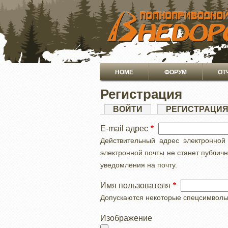
ПЕРЕЙТИ
К
ОСНОВНОМУ
СОДЕРЖАНИЮ
Основная
HOME
ФОРУМ
ОТ
навигация
Регистрация
Главные
ВОЙТИ
РЕГИСТРАЦИ
вкладки
E-mail адрес
Действительный адрес электронной
электронной почты не станет публич
уведомления на почту.
Имя пользователя
Допускаются некоторые спецсимволы, с
Изображение