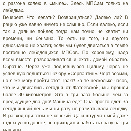
с разгона колею в «мыле». Здесь МПСам только на
лебедках.
Вечереет. Что делать? Возвращаться? Далеко ли? В
рацию уже давно ничего не слышно. Если далеко, если
так и дальше пойдет, тогда нам точно не хватит ни
времени, ни бензина. То есть ни того, ни другого
однозначно не хватит, если мы будет двигаться в темпе
постоянно лебедящихся МПСов. По хорошему, надо
всем вместе разворачиваться и ехать домой обратно.
Обратно. Через уже поднявшуюся Цильму, через не
успевшую подняться Печору. «Серпантин». Черт возьми,
но я же могу пройти этот Тракт! За те несколько часов,
что мы двигались сегодня от Фатеевской, мы прошли
более 30 километров. Это в три раза больше, чем за
предыдущие два дня! Машина едет. Она просто едет. За
сегодняшний день мы ни разу не разматывали лебедку.
И расход при этом не конский. Да и штурман мой даже
отдохнул по дороге, не приходится работать сразу на три
машины.