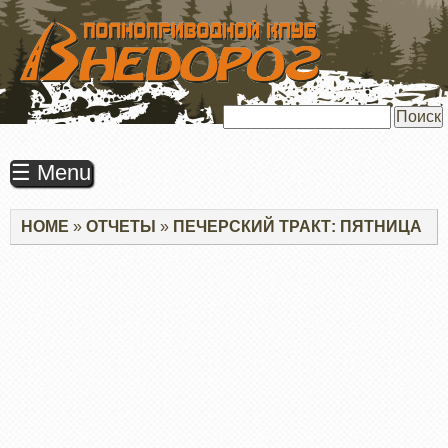
ПЕРЕЙТИ
К
ОСНОВНОМУ
СОДЕРЖАНИЮ
Поиск
☰ Menu
Строка
HOME
ОТЧЕТЫ
ПЕЧЕРСКИЙ ТРАКТ: ПЯТНИЦА
навигации