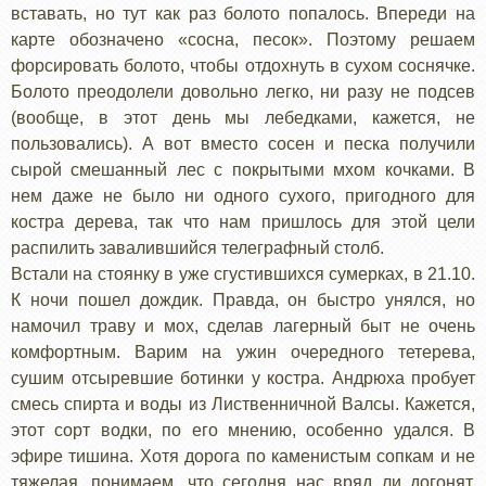
вставать, но тут как раз болото попалось. Впереди на
карте обозначено «сосна, песок». Поэтому решаем
форсировать болото, чтобы отдохнуть в сухом соснячке.
Болото преодолели довольно легко, ни разу не подсев
(вообще, в этот день мы лебедками, кажется, не
пользовались). А вот вместо сосен и песка получили
сырой смешанный лес с покрытыми мхом кочками. В
нем даже не было ни одного сухого, пригодного для
костра дерева, так что нам пришлось для этой цели
распилить завалившийся телеграфный столб.
Встали на стоянку в уже сгустившихся сумерках, в 21.10.
К ночи пошел дождик. Правда, он быстро унялся, но
намочил траву и мох, сделав лагерный быт не очень
комфортным. Варим на ужин очередного тетерева,
сушим отсыревшие ботинки у костра. Андрюха пробует
смесь спирта и воды из Лиственничной Валсы. Кажется,
этот сорт водки, по его мнению, особенно удался. В
эфире тишина. Хотя дорога по каменистым сопкам и не
тяжелая, понимаем, что сегодня нас вряд ли догонят.