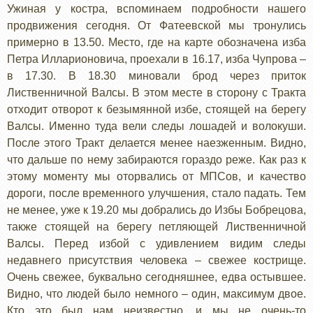
Ужиная у костра, вспоминаем подробности нашего
продвижения сегодня. От Фатеевской мы тронулись
примерно в 13.50. Место, где на карте обозначена изба
Петра Илларионовича, проехали в 16.17, изба Чупрова –
в 17.30. В 18.30 миновали брод через приток
Лиственничной Валсы. В этом месте в сторону с Тракта
отходит отворот к безымянной избе, стоящей на берегу
Валсы. Именно туда вели следы лошадей и волокуши.
После этого Тракт делается менее наезженным. Видно,
что дальше по нему забираются гораздо реже. Как раз к
этому моменту мы оторвались от МПСов, и качество
дороги, после временного улучшения, стало падать. Тем
не менее, уже к 19.20 мы добрались до Избы Бобрецова,
также стоящей на берегу петляющей Лиственничной
Валсы. Перед избой с удивлением видим следы
недавнего присутствия человека – свежее кострище.
Очень свежее, буквально сегодняшнее, едва остывшее.
Видно, что людей было немного – один, максимум двое.
Кто это был нам неизвестно, и мы не очень-то