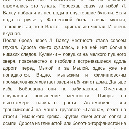
стремились это узнать. Переехав сразу за избой Л.
Валсу, набрали из нее воды в опустевшие бутыли. Если
вода в ручье у Фатеевской была слегка мутная,
торфянистая, то в Валсе – кристально чистая. И очень
вкусная.
После брода через Л. Валсу местность стала совсем
глухая. Дорога как-то сузилась, и на ней нет больше
никаких следов. Кулемки – ловушки на мелкого пушного
зверя, повсеместно в изобилии встречавшиеся вдоль
дороги перед Мылой и за Мылой, здесь уже не
попадаются. Видно, мыльским и филипповским
промысловикам хватает зверя и вблизи от дома. Дальше
избы Бобрецова они не забираются. Отчетливо
ощущается повышение местности. Цифры на
высотомере начинают расти. Автомобиль, воя
трансмиссией на манер грузового «Газона», лезет на
отроги Тиманского кряжа. Кругом каменистые сопки и
осыпи. Дорога из глинистой или болотно-торфянистой на