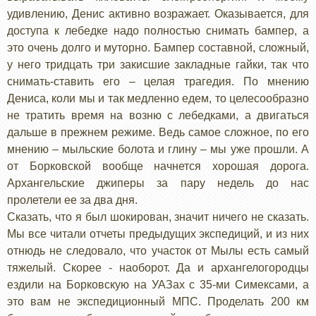
удивлению, Денис активно возражает. Оказывается, для
доступа к лебедке надо полностью снимать бампер, а
это очень долго и муторно. Бампер составной, сложный,
у него тридцать три закисшие закладные гайки, так что
снимать-ставить его – целая трагедия. По мнению
Дениса, коли мы и так медленно едем, то целесообразно
не тратить время на возню с лебедками, а двигаться
дальше в прежнем режиме. Ведь самое сложное, по его
мнению – мыльские болота и глину – мы уже прошли. А
от Борковской вообще начнется хорошая дорога.
Архангельские джиперы за пару недель до нас
пролетели ее за два дня.
Сказать, что я был шокирован, значит ничего не сказать.
Мы все читали отчеты предыдущих экспедиций, и из них
отнюдь не следовало, что участок от Мылы есть самый
тяжелый. Скорее - наоборот. Да и архангелогородцы
ездили на Борковскую на УАЗах с 35-ми Симексами, а
это вам не экспедиционный МПС. Проделать 200 км