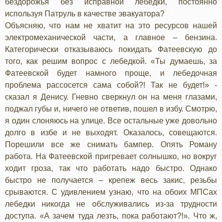
бездорожья без исправной лебедки, постоянно
используя Патруль в качестве эвакуатора?
Объясняю, что нам не хватит на это ресурсов нашей
электромеханической части, а главное – бензина.
Категорически отказываюсь покидать Фатеевскую до
того, как решим вопрос с лебедкой. «Ты думаешь, за
Фатеевской будет намного проще, и лебедочная
проблема рассосется сама собой?! Так не будет!» -
сказал я Денису. Гневно сверкнул он на меня глазами,
поджал губы и, ничего не ответив, пошел в избу. Смотрю,
я один слоняюсь на улице. Все остальные уже довольно
долго в избе и не выходят. Оказалось, совещаются.
Порешили все же снимать бампер. Опять Роману
работа. На Фатеевской пригревает солнышко, но вокруг
ходит гроза, так что работать надо быстро. Однако
быстро не получается – крепеж весь закис, резьбы
срываются. С удивлением узнаю, что на обоих МПСах
лебедки никогда не обслуживались из-за трудности
доступа. «А зачем туда лезть, пока работают?!». Что ж,