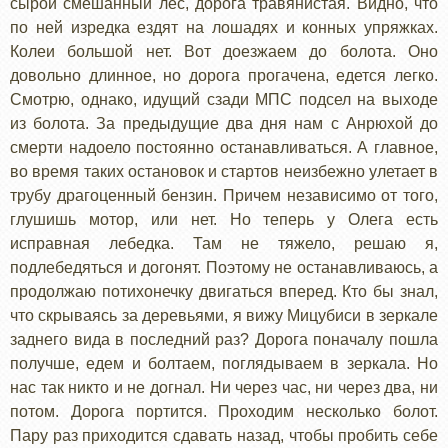
сырой смешанный лес, дорога травянистая. Видно, что
по ней изредка ездят на лошадях и конных упряжках.
Колеи большой нет. Вот доезжаем до болота. Оно
довольно длинное, но дорога прогачена, едется легко.
Смотрю, однако, идущий сзади МПС подсел на выходе
из болота. За предыдущие два дня нам с Анрюхой до
смерти надоело постоянно останавливаться. А главное,
во время таких остановок и стартов неизбежно улетает в
трубу драгоценный бензин. Причем независимо от того,
глушишь мотор, или нет. Но теперь у Олега есть
исправная лебедка. Там не тяжело, решаю я,
подлебедяться и догонят. Поэтому не останавливаюсь, а
продолжаю потихонечку двигаться вперед. Кто бы знал,
что скрываясь за деревьями, я вижу Мицубиси в зеркале
заднего вида в последний раз? Дорога поначалу пошла
получше, едем и болтаем, поглядываем в зеркала. Но
нас так никто и не догнал. Ни через час, ни через два, ни
потом. Дорога портится. Проходим несколько болот.
Пару раз приходится сдавать назад, чтобы пробить себе