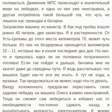
поломаться. Движение МПС происходит в значительной
мере на лебедках, и одна из них уже неисправна, а
другая потребляла такой большой ток, что чуть не
лишила нас проводки и батареи.
Заправляю машину из канистр. В бак под пробку вошло
ровно 40 литров, две канистры. Я в растерянности. От
Усть-Цильмы до этого места километров 70, может чуть
больше. Из них на бездорожье приходится километров
10 – 11, которые мы и ехали последние два дня. На них-
то и пришлась едва ли не половина потраченного
топлива! Если так пойдет и дальше, бензина мне не
хватит даже до середины пути. Я ведь рассчитывал, что
машина будет как-то все же ехать. А тут не езда, а
ерзанье. Так продолжаться не может, надо что-то делать.
Ввиду изложенного, предлагаю переставить свою
заднюю лебедку на машину Олега взамен неисправной.
Тогда он сможет сам лебедиться и избавит нас от
необходимости постоянно сдавать назад и
вырабатывать киловатты электроэнергии. К моему