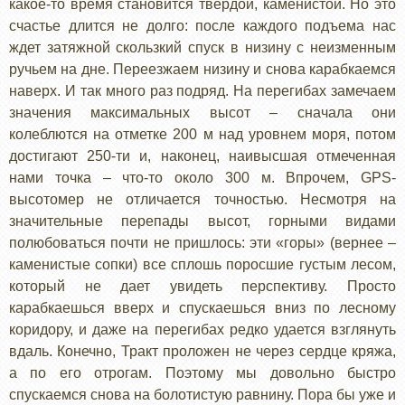
какое-то время становится твердой, каменистой. Но это
счастье длится не долго: после каждого подъема нас
ждет затяжной скользкий спуск в низину с неизменным
ручьем на дне. Переезжаем низину и снова карабкаемся
наверх. И так много раз подряд. На перегибах замечаем
значения максимальных высот – сначала они
колеблются на отметке 200 м над уровнем моря, потом
достигают 250-ти и, наконец, наивысшая отмеченная
нами точка – что-то около 300 м. Впрочем, GPS-
высотомер не отличается точностью. Несмотря на
значительные перепады высот, горными видами
полюбоваться почти не пришлось: эти «горы» (вернее –
каменистые сопки) все сплошь поросшие густым лесом,
который не дает увидеть перспективу. Просто
карабкаешься вверх и спускаешься вниз по лесному
коридору, и даже на перегибах редко удается взглянуть
вдаль. Конечно, Тракт проложен не через сердце кряжа,
а по его отрогам. Поэтому мы довольно быстро
спускаемся снова на болотистую равнину. Пора бы уже и