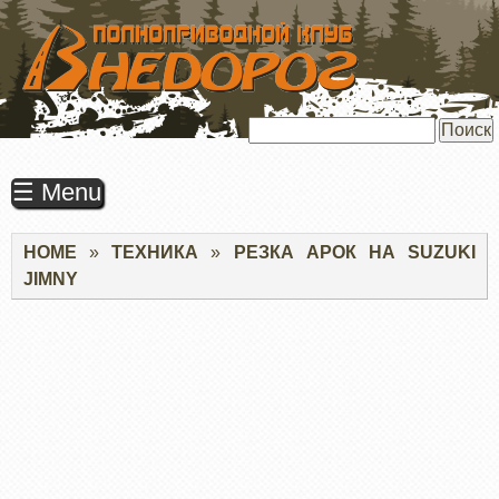
ПЕРЕЙТИ
К
ОСНОВНОМУ
СОДЕРЖАНИЮ
Поиск
☰ Menu
Строка
HOME
ТЕХНИКА
РЕЗКА АРОК НА SUZUKI
навигации
JIMNY