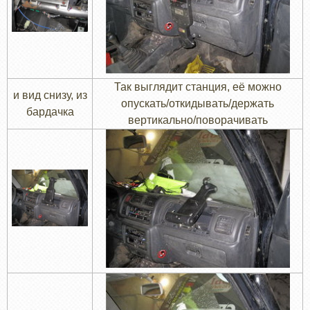
Так выглядит станция, её можно
и вид снизу, из
опускать/откидывать/держать
бардачка
вертикально/поворачивать