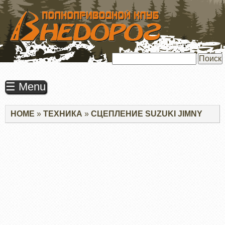
ПЕРЕЙТИ
К
ОСНОВНОМУ
СОДЕРЖАНИЮ
Поиск
☰ Menu
Строка
HOME
ТЕХНИКА
СЦЕПЛЕНИЕ SUZUKI JIMNY
навигации