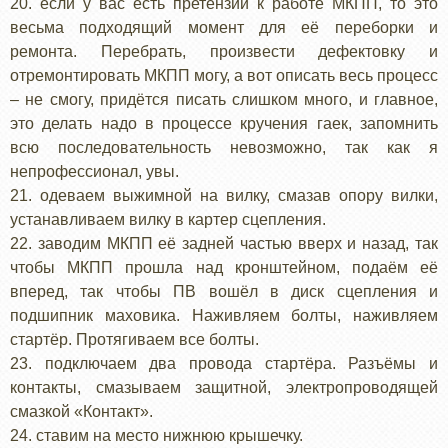
20. если у вас есть претензии к работе МКПП, то это
весьма подходящий момент для её переборки и
ремонта. Перебрать, произвести дефектовку и
отремонтировать МКПП могу, а вот описать весь процесс
– не смогу, придётся писать слишком много, и главное,
это делать надо в процессе кручения гаек, запомнить
всю последовательность невозможно, так как я
непрофессионал, увы.
21. одеваем выжимной на вилку, смазав опору вилки,
устанавливаем вилку в картер сцепления.
22. заводим МКПП её задней частью вверх и назад, так
чтобы МКПП прошла над кронштейном, подаём её
вперед, так чтобы ПВ вошёл в диск сцепления и
подшипник маховика. Наживляем болты, наживляем
стартёр. Протягиваем все болты.
23. подключаем два провода стартёра. Разъёмы и
контакты, смазываем защитной, электропроводящей
смазкой «Контакт».
24. ставим на место нижнюю крышечку.