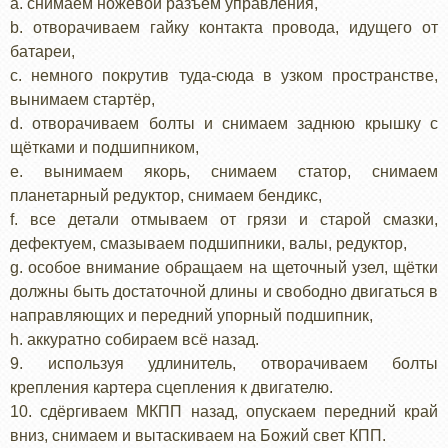
a. снимаем ножевой разъём управления,
b. отворачиваем гайку контакта провода, идущего от
батареи,
c. немного покрутив туда-сюда в узком пространстве,
вынимаем стартёр,
d. отворачиваем болты и снимаем заднюю крышку с
щётками и подшипником,
e. вынимаем якорь, снимаем статор, снимаем
планетарный редуктор, снимаем бендикс,
f. все детали отмываем от грязи и старой смазки,
дефектуем, смазываем подшипники, валы, редуктор,
g. особое внимание обращаем на щеточный узел, щётки
должны быть достаточной длины и свободно двигаться в
направляющих и передний упорный подшипник,
h. аккуратно собираем всё назад.
9. используя удлинитель, отворачиваем болты
крепления картера сцепления к двигателю.
10. сдёргиваем МКПП назад, опускаем передний край
вниз, снимаем и вытаскиваем на Божий свет КПП.