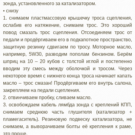
зонда, установленного за катализатором.
• снизу
1. снимаем пластмассовую крышечку троса сцепления,
ослабив его натяжение, снимаем трос. Это хороший
повод смазать трос сцепления. Отсоединяем трос от
педали и продёргиваем его в подкапотное пространство,
защитную резинку сдвигаем по тросу. Моторное масло,
например, 5W30, разводим пополам бензином. Берём
шприц на 10 – 20 кубов с толстой иглой и постепенно
вводим эту смесь между оболочкой и тросом. Через
некоторое время с нижнего конца троса начинает капать
масло – трос смазан! Продёргиваем его внутрь салона,
закрепляем на педали сцепления.
2. отвинчиваем пробку, сливаем масло.
3. освобождаем кабель лямбда зонда с креплений КПП,
снимаем среднюю часть глушителя (катализатор +
пламегаситель). Резиновую подвеску катализатора, не
снимаем, а выворачиваем болты её крепления к раме,
это проще.