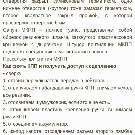
Отверстия закрыл силиконовым герметиком, одно
нижнее отверстие (круглое) тоже замазал герметиком,
второе квадратное закрыл пробкой, в которой
просверлил отверстие 6 мм.
Сапун МКПП – полное гуано, представляет собой
обрезок резинового шланга, заткнутого пластмассовой
крышечкой с дырочками. Штуцер вентиляции МКПП
подлежит соединению с магистралью сапунов.
Поскольку при снятии МКПП
Как снять КПП и получить доступ к сцеплению.
• сверху
1. ставим переключатель передач в нейтраль.
2. отвинчиваем набалдашник ручки КПП, снимаем чехол,
все резинки.
3. отодвигаем шумку/коврик, если это ещё есть.
4. отвинчиваем пластину крепления ручки, вынимаем
ручку КПП.
5. отсоединяем аккумулятор.
6. из-под капота, отсоединяем разъём второго лямбда