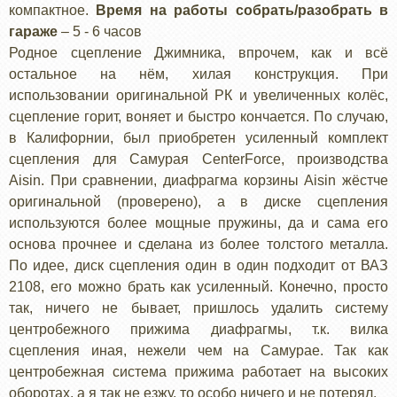
компактное.
Время на работы собрать/разобрать в
гараже
– 5 - 6 часов
Родное сцепление Джимника, впрочем, как и всё
остальное на нём, хилая конструкция. При
использовании оригинальной РК и увеличенных колёс,
сцепление горит, воняет и быстро кончается. По случаю,
в Калифорнии, был приобретен усиленный комплект
сцепления для Самурая CenterForce, производства
Aisin. При сравнении, диафрагма корзины Aisin жёстче
оригинальной (проверено), а в диске сцепления
используются более мощные пружины, да и сама его
основа прочнее и сделана из более толстого металла.
По идее, диск сцепления один в один подходит от ВАЗ
2108, его можно брать как усиленный. Конечно, просто
так, ничего не бывает, пришлось удалить систему
центробежного прижима диафрагмы, т.к. вилка
сцепления иная, нежели чем на Самурае. Так как
центробежная система прижима работает на высоких
оборотах, а я так не езжу, то особо ничего и не потерял.