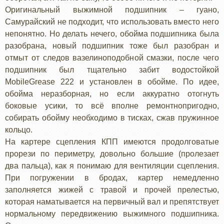
Оригинальный выжимной подшипник – гуано,
Самурайский не подходит, что использовать вместо него
непонятно. Но делать нечего, обойма подшипника была
разобрана, новый подшипник тоже был разобран и
отмыт от следов вазелиноподобной смазки, после чего
подшипник был тщательно забит водостойкой
MobileGrease 222 и установлен в обойме. По идее,
обойма неразборная, но если аккуратно отогнуть
боковые усики, то всё вполне ремонтнопригодно,
собирать обойму необходимо в тисках, сжав пружинное
кольцо.
На картере сцепления КПП имеются продолговатые
прорези по периметру, довольно большие (пролезает
два пальца), как я понимаю для вентиляции сцепления.
При погружении в бродах, картер немедленно
заполняется жижей с травой и прочей прелестью,
которая наматывается на первичный вал и препятствует
нормальному передвижению выжимного подшипника.