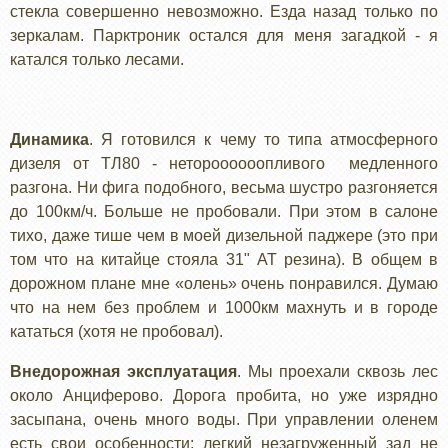
стекла совершенно невозможно. Езда назад только по
зеркалам. Парктроник остался для меня загадкой - я
катался только лесами.
Динамика
. Я готовился к чему то типа атмосферного
дизеля от ТЛ80 - нетороооооопливого медленного
разгона. Ни фига подобного, весьма шустро разгоняется
до 100км/ч. Больше не пробовали. При этом в салоне
тихо, даже тише чем в моей дизельной паджере (это при
том что на китайце стояла 31" АТ резина). В общем в
дорожном плане мне «олень» очень понравился. Думаю
что на нем без проблем и 1000км махнуть и в городе
кататься (хотя не пробовал).
Внедорожная эксплуатация
. Мы проехали сквозь лес
около Анциферово. Дорога пробита, но уже изрядно
засыпана, очень много воды. При управлении оленем
есть свои особенности: легкий незагруженный зад не