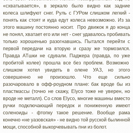
«схватывается», в зеркало было видно как задние
колеса шлифуют снег. Руль с ГУРом слишком легкий -
понять как стоят и куда едут колеса невозможно. Из за
этого машину постоянно носит. Про движок я до конца
не понял, хватает его или нет - снег удавалось пробивать
только хорошенько разогнавшись. Пытался перейти с
первой передачи на вторую и сразу же тормозился.
Правда АТшки не сдували. Паджера (правда, по уже
пробитой колее) прошла все без проблем. Возможно
слишком хотел увидеть в олене УАЗ, но этого
совершенно не произошло. Что еще сильно
разочаровало в офф-роудном плане: бак вроде бы из
пластмассы (точно не скажу, Elyco тоже не уверен, но
вроде не металл). Со слов Elyco, многие машины вместо
ручки подключающий передок и пониженную имеют
соленоиды - фтопку такое решение. Вообще рама
конечно «не уазовская» - не видно той русской былинной
мощи, способной выкорчевывать пни из болот.