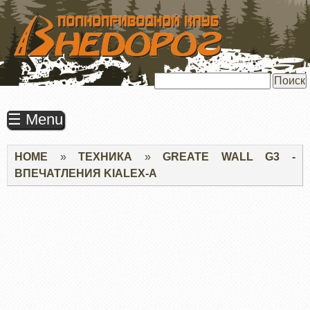
ПЕРЕЙТИ
К
ОСНОВНОМУ
СОДЕРЖАНИЮ
Поиск
☰ Menu
Строка
HOME
ТЕХНИКА
GREATE WALL G3 -
навигации
ВПЕЧАТЛЕНИЯ KIALEX-А