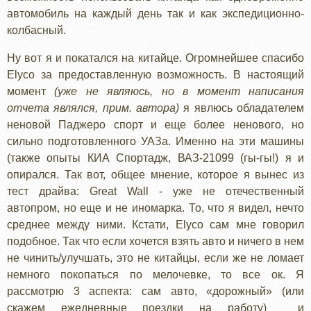
автомобиль на каждый день так и как экспедиционно-
колбасный.
Ну вот я и покатался на китайце. Огромнейшее спасибо
Elyco за предоставленную возможность. В настоящий
момент
(уже не являюсь, но в момент написания
отчета являлся, прим. автора)
я явлюсь обладателем
неновой Паджеро спорт и еще более ненового, но
сильно подготовленного УАЗа. Именно на эти машины
(также опыты КИА Спортадж, ВАЗ-21099 (гы-гы!) я и
опирался. Так вот, общее мнение, которое я вынес из
тест драйва: Great Wall - уже не отечественный
автопром, но еще и не иномарка. То, что я видел, нечто
среднее между ними. Кстати, Elyco сам мне говорил
подобное. Так что если хочется взять авто и ничего в нем
не чинить/улучшать, это не китайцы, если же не ломает
немного покопаться по мелочевке, то все ок. Я
рассмотрю 3 аспекта: сам авто, «дорожный» (или
скажем ежедневные поездки на работу) и