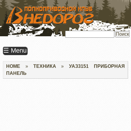
ПЕРЕЙТИ
К
ОСНОВНОМУ
СОДЕРЖАНИЮ
Поиск
☰ Menu
Строка
HOME
ТЕХНИКА
УАЗ3151 ПРИБОРНАЯ
навигации
ПАНЕЛЬ