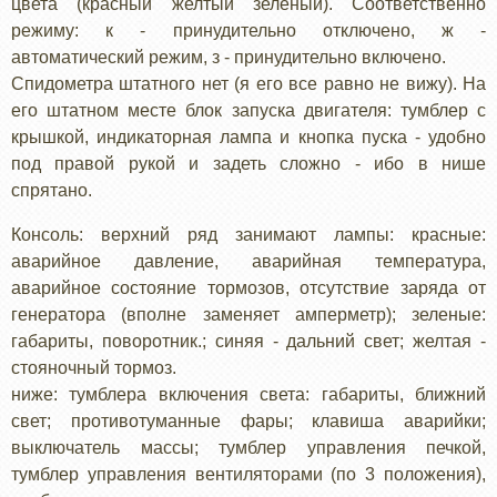
цвета (красный желтый зеленый). Соответственно
режиму: к - принудительно отключено, ж -
автоматический режим, з - принудительно включено.
Спидометра штатного нет (я его все равно не вижу). На
его штатном месте блок запуска двигателя: тумблер с
крышкой, индикаторная лампа и кнопка пуска - удобно
под правой рукой и задеть сложно - ибо в нише
спрятано.
Консоль: верхний ряд занимают лампы: красные:
аварийное давление, аварийная температура,
аварийное состояние тормозов, отсутствие заряда от
генератора (вполне заменяет амперметр); зеленые:
габариты, поворотник.; синяя - дальний свет; желтая -
стояночный тормоз.
ниже: тумблера включения света: габариты, ближний
свет; противотуманные фары; клавиша аварийки;
выключатель массы; тумблер управления печкой,
тумблер управления вентиляторами (по 3 положения),