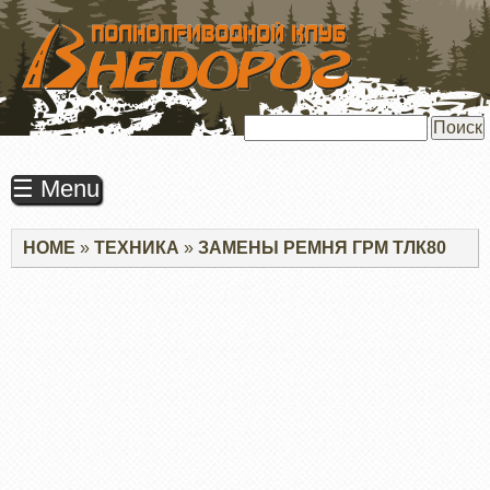
ПЕРЕЙТИ
К
ОСНОВНОМУ
СОДЕРЖАНИЮ
Поиск
☰ Menu
Строка
HOME
ТЕХНИКА
ЗАМЕНЫ РЕМНЯ ГРМ ТЛК80
навигации