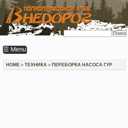
ПЕРЕЙТИ
К
ОСНОВНОМУ
СОДЕРЖАНИЮ
Поиск
☰ Menu
Строка
HOME
ТЕХНИКА
ПЕРЕБОРКА НАСОСА ГУР
навигации