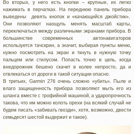
Во вторых, у него есть кнопки – крупные, их легко
нажимать в перчатках. На переднюю панель прибора
выведены девять кнопок и «качающийся джойстик».
Они позволяют наощупь менять масштаб карты,
переключаться между различными экранами прибора. В
большинстве современных автонавигаторов
используется тачскрин, а значит, выбирая пункты меню,
нужно посмотреть на экран и ткнуть в нужную точку
пальцем или стилусом. Попасть точно в цель, когда
внедорожник бешено скачет в колее непросто, да и
отвлекаться от дороги в такой ситуации опасно.
В третьих, Garmin 276 очень сложно «убить». Пыле и
влаго защищенность прибора позволяют мыть его из
шланга вместе с трофийной машиной, а ударопрочность
такова, что им можно колоть орехи (на всякий случай не
будем писать «забивать гвозди», хотя, возможно, двести
семьдесят шестой выдержит и такое).