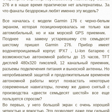
276 и в наше время практически нет альтернативы. За
что фанаты бездорожья любят именно эту модель?
Все началась с модели Garmin 176 с черно-белым
экраном, которая позиционировалась не только как
автомобильный, но и как морской GPS приемник.
Позднее на замену устаревшему сто семьдесят
шестому пришел Garmin 276. Прибор имеет
водонепроицаемый корпус IPX7 , Li-Ion батарею с
возможностью автономной работы до 15 часов, TFT
дисплей 480х320 пикселей, 12 канальный приемник,
разъемы подключения питания и выносной антенны. Но
непробиваемой защитой и продолжительным временем
автономной работы могут похвастать некоторые
современные навигаторы, почему же давно снятый с
производства «двести семьдесят шестой» все еще
пользуется спросом?
Во первых, у него большой экран с очень хорошей
четкостью и яркостью. Это позволяет даже при сильной