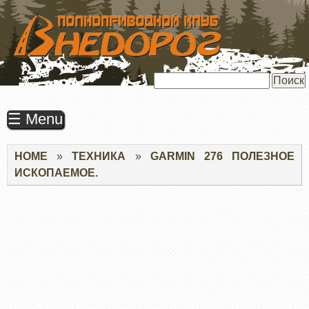
ПЕРЕЙТИ
К
ОСНОВНОМУ
СОДЕРЖАНИЮ
Поиск
☰ Menu
Строка
HOME
ТЕХНИКА
GARMIN 276 ПОЛЕЗНОЕ
навигации
ИСКОПАЕМОЕ.