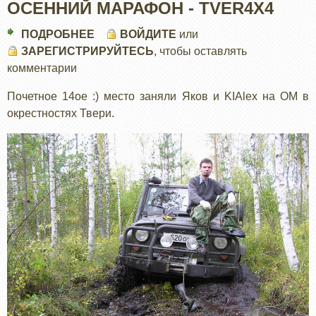
ОСЕННИЙ МАРАФОН - TVER4X4
ПОДРОБНЕЕ
О
ВОЙДИТЕ
или
ЗАРЕГИСТРИРУЙТЕСЬ
ОСЕННИЙ
, чтобы оставлять
комментарии
МАРАФОН
-
Почетное 14ое :) место заняли Яков и KIAlex на ОМ в
TVER4X4
окрестностях Твери.