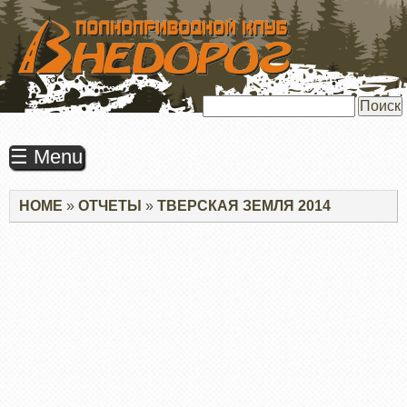
ПЕРЕЙТИ
К
ОСНОВНОМУ
СОДЕРЖАНИЮ
Поиск
☰ Menu
Строка
HOME
ОТЧЕТЫ
ТВЕРСКАЯ ЗЕМЛЯ 2014
навигации