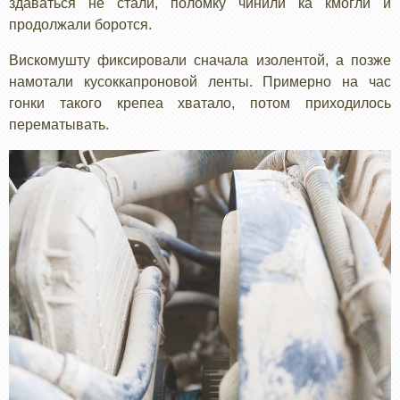
здаваться не стали, поломку чинили ка кмогли и
продолжали боротся.
Вискомушту фиксировали сначала изолентой, а позже
намотали кусоккапроновой ленты. Примерно на час
гонки такого крепеа хватало, потом приходилось
перематывать.