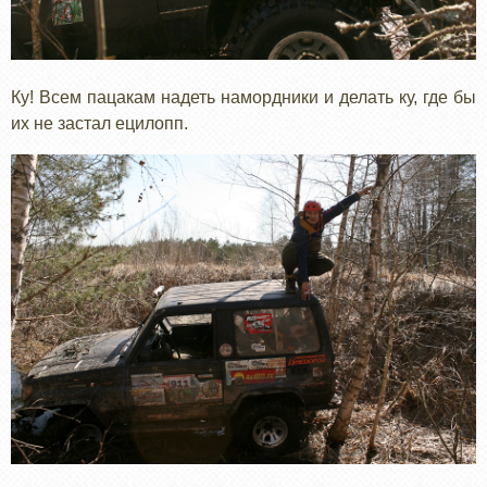
Ку! Всем пацакам надеть намордники и делать ку, где бы
их не застал ецилопп.