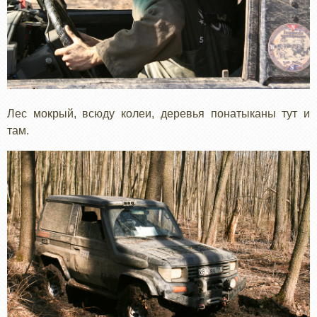
Лес мокрый, всюду колеи, деревья понатыканы тут и
там.