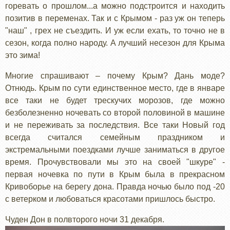
горевать о прошлом...а можно подстроится и находить
позитив в переменах. Так и с Крымом - раз уж он теперь
"наш" , грех не съездить. И уж если ехать, то точно не в
сезон, когда полно народу. А лучший несезон для Крыма
это зима!
Многие спрашивают – почему Крым? Дань моде?
Отнюдь. Крым по сути единственное место, где в январе
все таки не будет трескучих морозов, где можно
безболезненно ночевать со второй половиной в машине
и не переживать за последствия. Все таки Новый год
всегда считался семейным праздником и
экстремальными поездками лучше заниматься в другое
время. Прочувствовали мы это на своей "шкуре" -
первая ночевка по пути в Крым была в прекрасном
Кривоборье на берегу дона. Правда ночью было под -20
с ветерком и любоваться красотами пришлось быстро.
Чуден Дон в полвторого ночи 31 декабря.