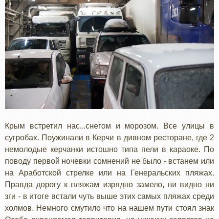
Крым встретил нас...снегом и морозом. Все улицы в
сугробах. Поужинали в Керчи в дивном ресторане, где 2
немолодые керчанки истошно типа пели в караоке. По
поводу первой ночевки сомнений не было - встанем или
на Аработской стрелке или на Генеральских пляжах.
Правда дорогу к пляжам изрядно замело, ни видно ни
зги - в итоге встали чуть выше этих самых пляжах среди
холмов. Немного смутило что на нашем пути стоял знак