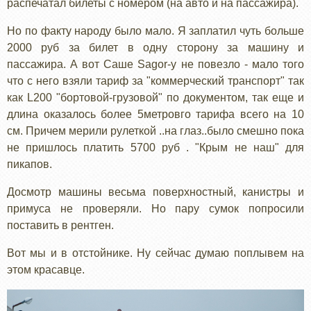
распечатал билеты с номером (на авто и на пассажира).
Но по факту народу было мало. Я заплатил чуть больше
2000 руб за билет в одну сторону за машину и
пассажира. А вот Саше Sagor-у не повезло - мало того
что с него взяли тариф за "коммерческий транспорт" так
как L200 "бортовой-грузовой" по документом, так еще и
длина оказалось более 5метровго тарифа всего на 10
см. Причем мерили рулеткой ..на глаз..было смешно пока
не пришлось платить 5700 руб . "Крым не наш" для
пикапов.
Досмотр машины весьма поверхностный, канистры и
примуса не проверяли. Но пару сумок попросили
поставить в рентген.
Вот мы и в отстойнике. Ну сейчас думаю поплывем на
этом красавце.