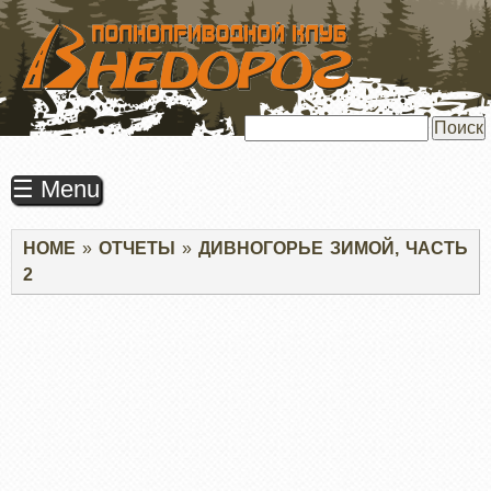
ПЕРЕЙТИ
К
ОСНОВНОМУ
СОДЕРЖАНИЮ
Поиск
☰ Menu
Строка
HOME
ОТЧЕТЫ
ДИВНОГОРЬЕ ЗИМОЙ, ЧАСТЬ
навигации
2