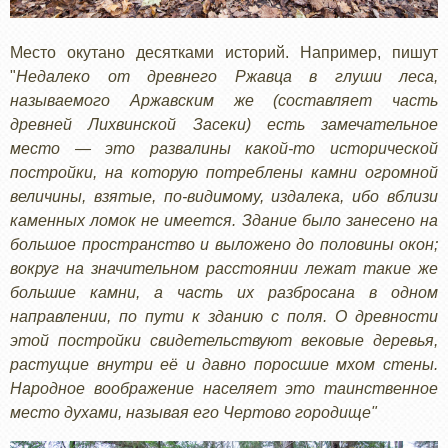
Место окутано десятками историй. Например, пишут
"
Недалеко от древнего Ржавца в глуши леса,
называемого Аржавским же (составляет часть
древней Лихвинской Засеки) есть замечательное
место — это развалины какой-то исторической
постройки, на которую потреблены камни огромной
величины, взятые, по-видимому, издалека, ибо вблизи
каменных ломок не имеется. Здание было занесено на
большое пространство и выложено до половины окон;
вокруг на значительном расстоянии лежат такие же
большие камни, а часть их разбросана в одном
направлении, по пути к зданию с поля. О древности
этой постройки свидетельствуют вековые деревья,
растущие внутри её и давно поросшие мхом стены.
Народное воображение населяет это таинственное
место духами, называя его Чертово городище"