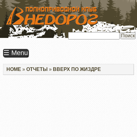
ПЕРЕЙТИ
К
ОСНОВНОМУ
СОДЕРЖАНИЮ
Поиск
☰ Menu
Строка
HOME
ОТЧЕТЫ
ВВЕРХ ПО ЖИЗДРЕ
навигации