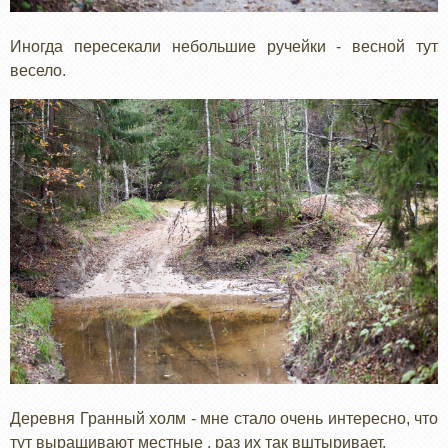
Иногда пересекали небольшие ручейки - весной тут
весело.
Деревня Гранный холм - мне стало очень интересно, что
тут выращивают местные , раз их так вштыривает.