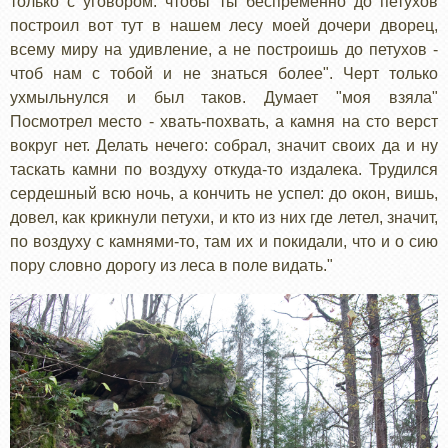
только с уговором: чтобы ты беспременно до петухов
построил вот тут в нашем лесу моей дочери дворец,
всему миру на удивление, а не построишь до петухов -
чтоб нам с тобой и не знаться более". Черт только
ухмыльнулся и был таков. Думает "моя взяла"
Посмотрел место - хвать-похвать, а камня на сто верст
вокруг нет. Делать нечего: собрал, значит своих да и ну
таскать камни по воздуху откуда-то издалека. Трудился
сердешный всю ночь, а кончить не успел: до окон, вишь,
довел, как крикнули петухи, и кто из них где летел, значит,
по воздуху с камнями-то, там их и покидали, что и о сию
пору словно дорогу из леса в поле видать."