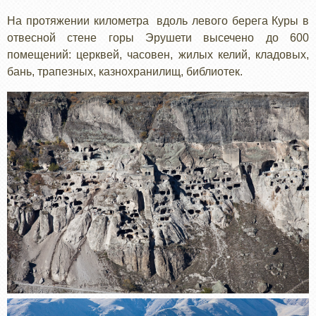
На протяжении километра вдоль левого берега Куры в
отвесной стене горы Эрушети высечено до 600
помещений: церквей, часовен, жилых келий, кладовых,
бань, трапезных, казнохранилищ, библиотек.