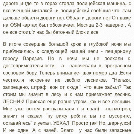
дороге и где то в горах стояла полицейская машина...с
включенной мигалкой...и полицейский сообщил что там
дальше обвал и дороги нет. Обвал и дороги нет. Он даже
на OSM картах был обозначает. Месяца 2-3 наверно . А
он все стоит. У нас бы бетонный блок и все.
В итоге совершив большой крюк в глубокой ночи мы
приблизились к следующей нашей цели - пещерному
городу Вардзия. Но в ночи мы не поехали к
достопримеательности, а заночевали в прекрасном
сосновом бору. Теперь внимание- шок номер два .Если
честно...я искренне не люблю лесников. "Нельзя,
запрещено, штраф, вон от сюда." Что еще забыл? Так
стоим мы значит в лесу и к нам приезажает лесник.
ЛЕСНИК! Приехал еще равно утром, как и все лесники.
Мне уже потом рассказывали ( я спал) -посмотрел,
значит и сказал "ну вижу ребята вы не мусорите,
оставайтесь" и уехал. УЕХАЛ! Просто так! Но...вернулся!
И не один. А с чачей. Благо у нас были запасные