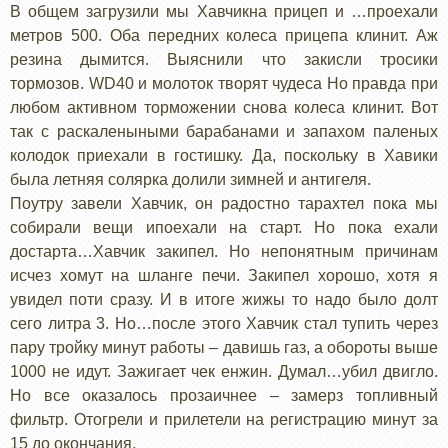
В общем загрузили мы Хавчикна прицеп и …проехали
метров 500. Оба передних колеса прицепа клинит. Аж
резина дымится. Выяснили что закисли тросики
тормозов. WD40 и молоток творят чудеса Но правда при
любом активном торможении снова колеса клинит. Вот
так с раскаленыными барабанами и запахом паленых
колодок приехали в гостишку. Да, поскольку в Хавики
была летняя солярка долили зимней и антигеля.
Поутру завели Хавчик, он радостно тарахтел пока мы
собирали вещи ипоехали на старт. Но пока ехали
достарта…Хавчик закипел. Но непонятным причинам
исчез хомут на шланге печи. Закипел хорошо, хотя я
увидел поти сразу. И в итоге жижы то надо было долт
сего литра 3. Но…после этого Хавчик стал тупить через
пару тройку минут работы – давишь газ, а обороты выше
1000 не идут. Зажигает чек енжин. Думал…убил двигло.
Но все оказалось прозаичнее – замерз топливный
фильтр. Отогрели и прилетели на регистрацию минут за
15 до окончания.