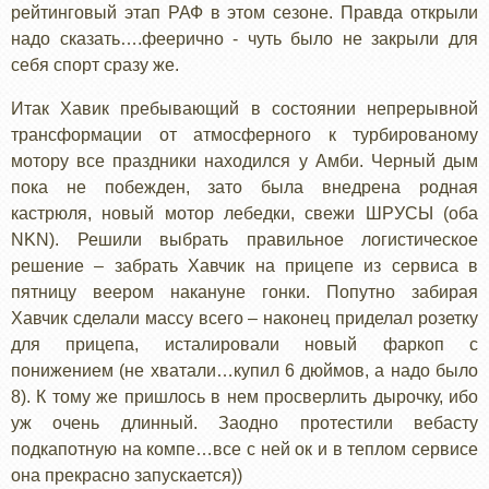
рейтинговый этап РАФ в этом сезоне. Правда открыли
надо сказать….феерично - чуть было не закрыли для
себя спорт сразу же.
Итак Хавик пребывающий в состоянии непрерывной
трансформации от атмосферного к турбированому
мотору все праздники находился у Амби. Черный дым
пока не побежден, зато была внедрена родная
кастрюля, новый мотор лебедки, свежи ШРУСЫ (оба
NKN). Решили выбрать правильное логистическое
решение – забрать Хавчик на прицепе из сервиса в
пятницу веером накануне гонки. Попутно забирая
Хавчик сделали массу всего – наконец приделал розетку
для прицепа, исталировали новый фаркоп с
понижением (не хватали…купил 6 дюймов, а надо было
8). К тому же пришлось в нем просверлить дырочку, ибо
уж очень длинный. Заодно протестили вебасту
подкапотную на компе…все с ней ок и в теплом сервисе
она прекрасно запускается))