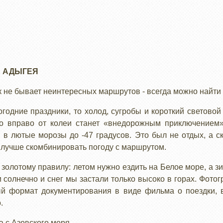
 АДЫГЕЯ
к не бывает неинтересных маршрутов - всегда можно найти 
огодние праздники, то холод, сугробы и короткий светово
во вправо от колеи станет «внедорожным приключением
 в лютые морозы до -47 градусов. Это был не отдых, а 
 лучше скомбинировать погоду с маршрутом.
золотому правилу: летом нужно ездить на Белое море, а з
 солнечно и снег мы застали только высоко в горах. Фотогр
й формат документирования в виде фильма о поездки, в
.
а с Азовского моря.