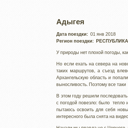
Адыгея
Дата поездки
01 янв 2018
Регион поездки
РЕСПУБЛИКА
У природы нет плохой погоды, ка
Но если ехать на севера на нов
таких маршрутов, а съезд вле
Архангельскую область и попали
выносливость. Поэтому все таки
В этом году решили последовать 
с погодой повезло: было тепло и
пытаюсь освоить для себя новы
интересного была снята на видео
Начали мы правда не с Черного, 