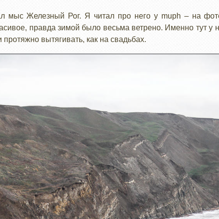
л мыс Железный Рог. Я читал про него у muph – на фо
асивое, правда зимой было весьма ветрено. Именно тут у н
протяжно вытягивать, как на свадьбах.