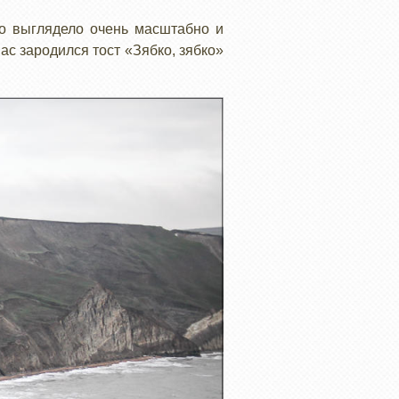
то выглядело очень масштабно и
ас зародился тост «Зябко, зябко»