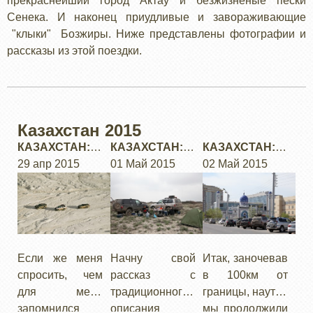
прекраснейший город Актау и безжизненые пески
Сенека. И наконец приудливые и завораживающие
"клыки" Бозжиры. Ниже представлены фотографии и
рассказы из этой поездки.
Казахстан 2015
КАЗАХСТАН:
КАЗАХСТАН:
КАЗАХСТАН:
МАНГЫШЛАК,
29 апр 2015
ДОЕЗД
01 Май 2015
АТЫРАУ
02 Май 2015
УСТЮРТ -
ОБЩЕЕ
ОПИСАНИЕ
Если же меня
Начну свой
Итак, заночевав
спросить, чем
рассказ с
в 100км от
для меня
традиционного
границы, наутро
запомнился
описания
мы продолжили