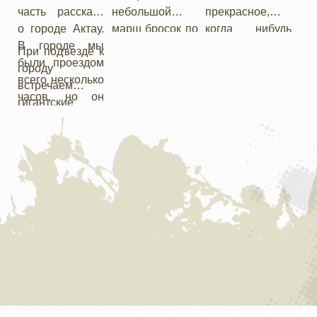
правилах какие
истории так и к
часть рассказа
небольшой
прекрасное,
то исключения.
совсем
о городе Актау.
марш бросок по
когда нибудь
Так например
современным
В городе мы
шоссе. Наш
заканчивается.
При подъезде к
на Мангышлаке
местам, где
были проездом
маршрут лежал
Так и наша
городу
находится одно
также
всего несколько
в сторону одной
экспедиция
встречаем
из мест на
формировались
часов, но он
из жемчужин
подходит к
гигантские
Земле с
восточные
произвел
Мангышлака -
концу, пора
мазары.
удивительными
притчи.
сильное
урочища
возвращаться в
природными
впечатление.
Босжира, но по
Москву. Но на
образованиями
пути нас ждали
последок мы
- конкрециями.
еще несколько
оставили самое
необычных
, на мой взгляд,
мест.
удивительное и
прекрасное
место
Западного
Казахстана -
урочище