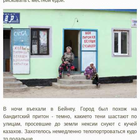
рисковать с местной едой.
В ночи въехали в Бейнеу. Город был похож на
бандитский притон - темно, какието тени шастают по
улицам, просевшие до земли нексии снуют с кучей
казахов. Захотелось немедленно телопортроваться кудо
то подальше.