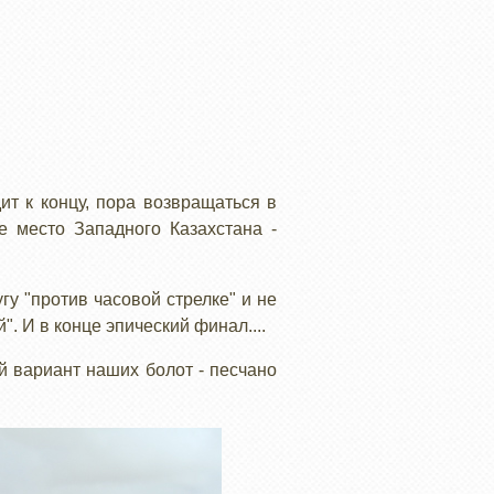
ит к концу, пора возвращаться в
е место Западного Казахстана -
у "против часовой стрелке" и не
. И в конце эпический финал....
й вариант наших болот - песчано