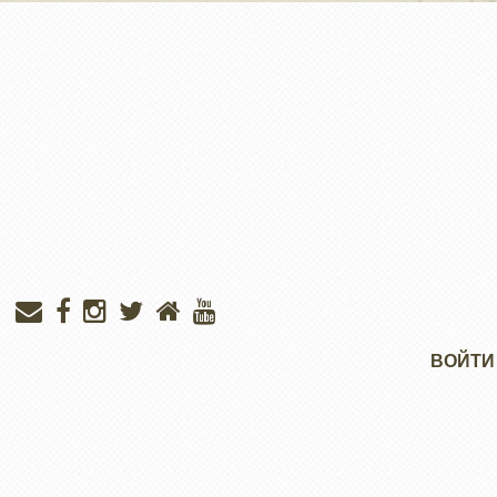
но на него
напали
ласточки и
пришлось
приземлится.
Место сильное,
но уж очень
много туристов.
Меню
ВОЙТИ
учётной
записи
пользователя