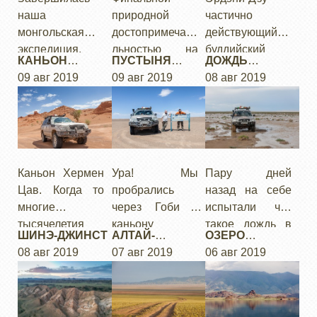
наша
природной
частично
монгольская
достопримечате
действующий
экспедиция.
льностью на
буддийский
КАНЬОН
ПУСТЫНЯ
ДОЖДЬ В
Пусть будет
нашем
монастырь в
ХЕРМЕН ЦАВ
09 авг 2019
ГОБИ
09 авг 2019
СТЕПИ
08 авг 2019
именно
маршруте стала
городе
«пафосный»
стоянка на
Хархорин.
термин
озеро Хяргяс-
Рядом с
«экспедиция»,
Нуур.
Хархорином
потому что мы
Удивительно
находятся
отправлялись в
красивое
руины древнего
Каньон Хермен
Ура! Мы
Пару дней
нее с целью
высокогорное
города
Цав. Когда то
пробрались
назад на себе
найти места
озеро, да еще и
Каракорум,
многие
через Гоби к
испытали что
силы,
полное
который в
тысячелетия
каньону
такое дождь в
ШИНЭ-ДЖИНСТ
АЛТАЙ-
ОЗЕРО
прикоснутся к
отсутствие
течение
назад это было
Хермен-Цав.
монгольской
08 авг 2019
ЧАНДМАНЬ
07 авг 2019
ТОЛБУНУУР
06 авг 2019
неизведанному
людей.
короткого
дном моря.
Более 100 км до
степи. На
и что-то
времени
Сейчас же
него, и еще
дороге между
поменять в
служил
каньон
больше после
поселками
себе. Настало
столицей
представляет
до ближайшего
Баян-Цаган и