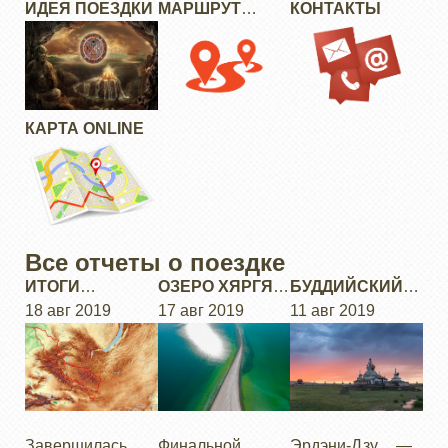
ИДЕЯ ПОЕЗДКИ
МАРШРУТ
КОНТАКТЫ
ЭКСПЕДИЦИИ
КАРТА ONLINE
Все отчеты о поездке
ИТОГИ
ОЗЕРО ХЯРГЯС-
БУДДИЙСКИЙ
ПОЕЗДКИ ПО
18 авг 2019
НУУР
17 авг 2019
МОНАСТЫРЬ
11 авг 2019
МОНГОЛИИ
ЭРДЭНИ-ДЗУ
Завершилась
Финальной
Эрдэни-Дзу —