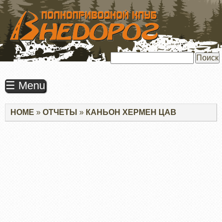
ПЕРЕЙТИ
К
ОСНОВНОМУ
СОДЕРЖАНИЮ
Поиск
☰ Menu
Строка
HOME
ОТЧЕТЫ
КАНЬОН ХЕРМЕН ЦАВ
навигации