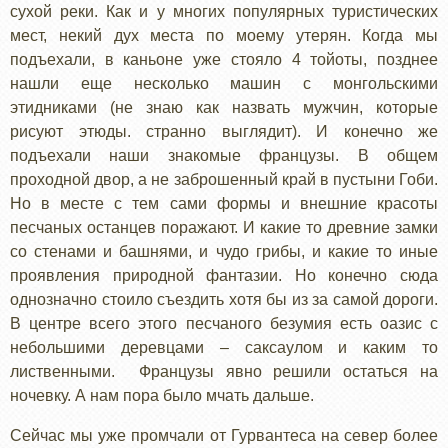
сухой реки. Как и у многих популярных туристических
мест, некий дух места по моему утерян. Когда мы
подъехали, в каньоне уже стояло 4 тойоты, позднее
нашли еще несколько машин с монгольскими
этидниками (не знаю как назвать мужчин, которые
рисуют этюды. странно выглядит). И конечно же
подъехали наши знакомые французы. В общем
проходной двор, а не заброшенный край в пустыни Гоби.
Но в месте с тем сами формы и внешние красоты
песчаных останцев поражают. И какие то древние замки
со стенами и башнями, и чудо грибы, и какие то иные
проявления природной фантазии. Но конечно сюда
однозначно стоило съездить хотя бы из за самой дороги.
В центре всего этого песчаного безумия есть оазис с
небольшими деревцами – саксаулом и каким то
лиственными. Французы явно решили остаться на
ночевку. А нам пора было мчать дальше.
Сейчас мы уже промчали от Гурвантеса на север более