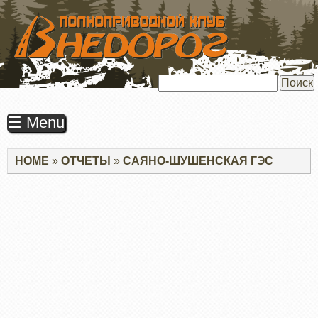
ПЕРЕЙТИ
К
ОСНОВНОМУ
СОДЕРЖАНИЮ
Поиск
☰ Menu
Строка
HOME
ОТЧЕТЫ
САЯНО-ШУШЕНСКАЯ ГЭС
навигации