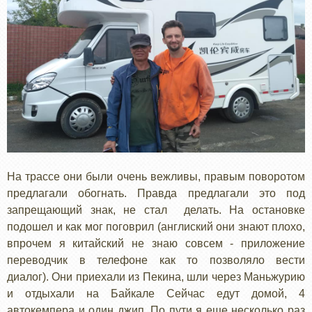
На трассе они были очень вежливы, правым поворотом
предлагали обогнать. Правда предлагали это под
запрещающий знак, не стал делать. На остановке
подошел и как мог поговрил (англиский они знают плохо,
впрочем я китайский не знаю совсем - приложение
переводчик в телефоне как то позволяло вести
диалог). Они приехали из Пекина, шли через Маньжурию
и отдыхали на Байкале Сейчас едут домой, 4
автокемпера и один джип. По пути я еще несколько раз