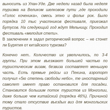
выносить из Улан-Уде. Две недели назад была неделя
туризма на Великом шелковом пути ,где проходили
«Голос коченика», смесь этно и фольк рок. Было
порядка 10 тыс участников фестиваля, приезжал
Бутусов. На следующий год ждут Мельницу. Проходил
фестиваль «мелодия степи».
В заключении я задал риторический вопрос – не стонет
ли Бурятия от китайского туризма?
Конечно нет.. Количество их увеличилось, по 3-4
группы. При этом въезжают большей частью по
туристическим визам, безвиза составляет меньшую
часть. Есть прямые рейсы из Пекина, аэропорт
получил «5ю степень свободы небо», те иностарнный
самолет имеет право остановился для посадки.
Становится большим поток туристов из Монголии,
даже больше чем китайский (порядка 46%). Причиной
тому стало отсуствие въездых виз для монгольских
туристов.