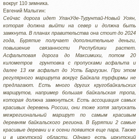
вокруг 110 зимника.
Евгений Малыгин:
Сейчас дорога идет УланУде-Турунтай-Новый Уоян,
которая должна выйти на север и должна быть
замкнута. В планах правительства она стоит до 2024
года, Бурятие получает дополнительные деньги,
повышение связанности Республики растет.
Асфальтовая дорога до Максимихи, потом 20
километров грунтовка с пропусками асфальта и
далее 13 км асфальт до Усть Баргузин. При этом
регулярного маршрута вокруг Байкала турфирмы не
предлагают. Есть много других кругобайкальских
маршрутов, например большая байкальская тропа,
которая должна замкнуться. Есть ассоциация самых
красивых деревень России, они тоже хотя запускать
межрегиональный маршрут по самым красивым
деревням байкальского региона. В Бурятии 2 самые
красивые деревни и к осени появится еще пара. Также
и в иркутской области. Однако есть иркутский