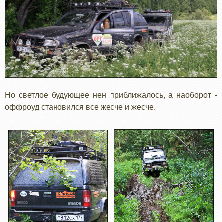
Но светлое будующее нен приближалось, а наоборот -
оффроуд становился все жесче и жесче.