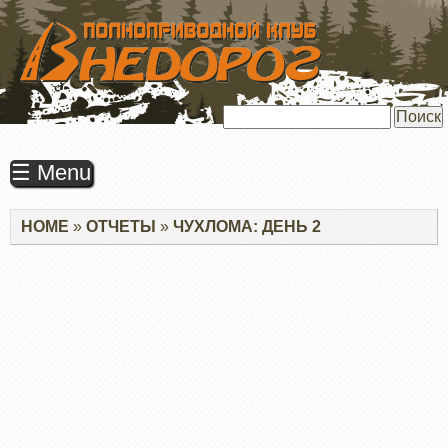
ПЕРЕЙТИ
К
ОСНОВНОМУ
СОДЕРЖАНИЮ
Поиск
☰ Menu
Строка
HOME
ОТЧЕТЫ
ЧУХЛОМА: ДЕНЬ 2
навигации