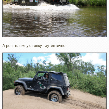
А ренг пляжную гонку - аутентично.