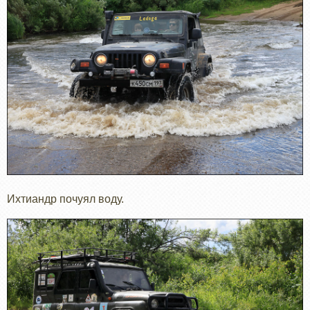
Ихтиандр почуял воду.